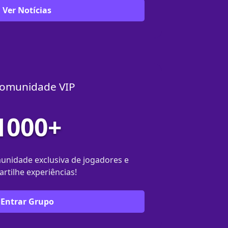
Ver Notícias
Comunidade VIP
1000+
unidade exclusiva de jogadores e
rtilhe experiências!
Entrar Grupo