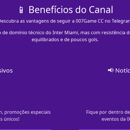
📱 Benefícios do Canal
Descubra as vantagens de seguir a 007Game CC no Telegra
 de domínio técnico do Inter Miami, mas com resistência de
equilibrados e de poucos gols.
sivos
📢 Notí
m, promoções especiais
Fique por dentro d
s únicos!
eventos da 