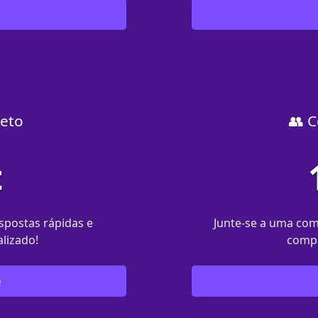
reto
👥 
t
espostas rápidas e
Junte-se a uma com
lizado!
compa
e