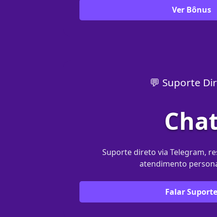
Ver Bônus
💬 Suporte Di
Cha
Suporte direto via Telegram, r
atendimento persona
Falar Suport