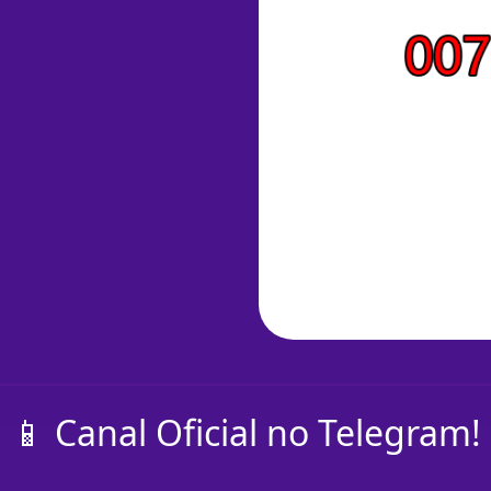
📱 Canal Oficial no Telegram!