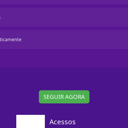
a
aticamente
SEGUIR AGORA
Acessos