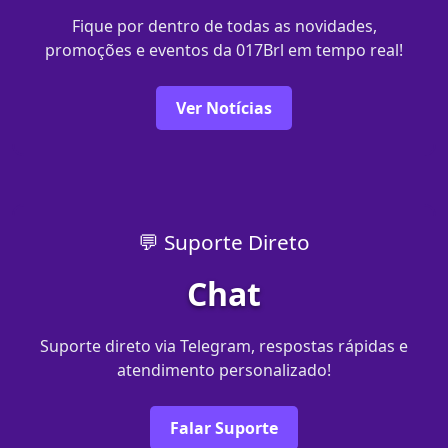
Fique por dentro de todas as novidades,
promoções e eventos da 017Brl em tempo real!
Ver Notícias
💬 Suporte Direto
Chat
Suporte direto via Telegram, respostas rápidas e
atendimento personalizado!
Falar Suporte