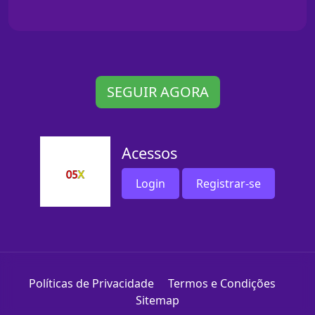
SEGUIR AGORA
Acessos
Login
Registrar-se
Políticas de Privacidade
Termos e Condições
Sitemap