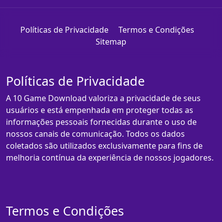
Políticas de Privacidade
Termos e Condições
Sitemap
Políticas de Privacidade
A 10 Game Download valoriza a privacidade de seus
usuários e está empenhada em proteger todas as
informações pessoais fornecidas durante o uso de
nossos canais de comunicação. Todos os dados
coletados são utilizados exclusivamente para fins de
melhoria contínua da experiência de nossos jogadores.
Termos e Condições