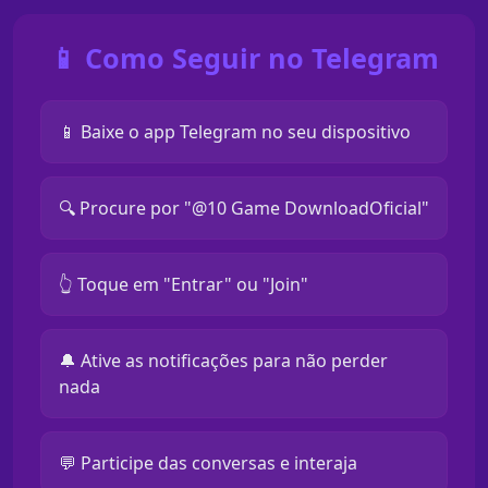
📱 Como Seguir no Telegram
📱 Baixe o app Telegram no seu dispositivo
🔍 Procure por "@10 Game DownloadOficial"
👆 Toque em "Entrar" ou "Join"
🔔 Ative as notificações para não perder
nada
💬 Participe das conversas e interaja