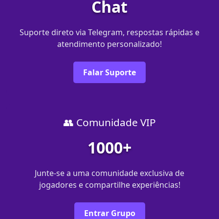
Chat
Suporte direto via Telegram, respostas rápidas e
atendimento personalizado!
Falar Suporte
👥 Comunidade VIP
1000+
Junte-se a uma comunidade exclusiva de
jogadores e compartilhe experiências!
Entrar Grupo