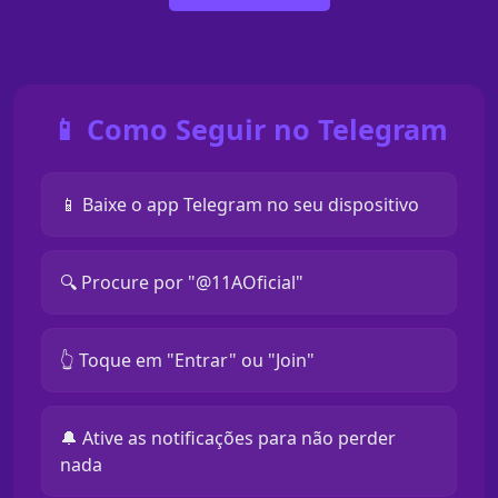
📱 Como Seguir no Telegram
📱 Baixe o app Telegram no seu dispositivo
🔍 Procure por "@11AOficial"
👆 Toque em "Entrar" ou "Join"
🔔 Ative as notificações para não perder
nada