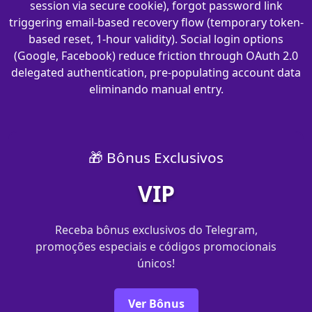
session via secure cookie), forgot password link
triggering email-based recovery flow (temporary token-
based reset, 1-hour validity). Social login options
(Google, Facebook) reduce friction through OAuth 2.0
delegated authentication, pre-populating account data
eliminando manual entry.
🎁 Bônus Exclusivos
VIP
Receba bônus exclusivos do Telegram,
promoções especiais e códigos promocionais
únicos!
Ver Bônus