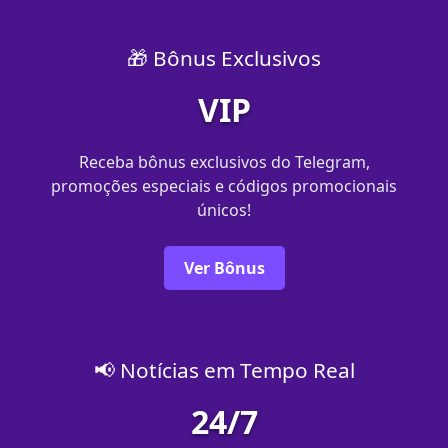
🎁 Bônus Exclusivos
VIP
Receba bônus exclusivos do Telegram,
promoções especiais e códigos promocionais
únicos!
Ver Bônus
📢 Notícias em Tempo Real
24/7