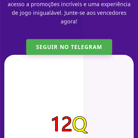
acesso a promoções incríveis e uma experiência
de jogo inigualável. Junte-se aos vencedores
agora!
SEGUIR NO TELEGRAM