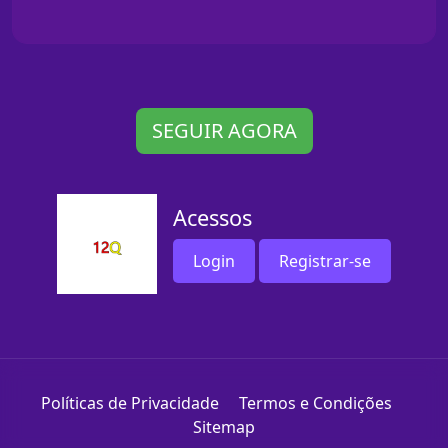
SEGUIR AGORA
Acessos
Login
Registrar-se
Políticas de Privacidade
Termos e Condições
Sitemap