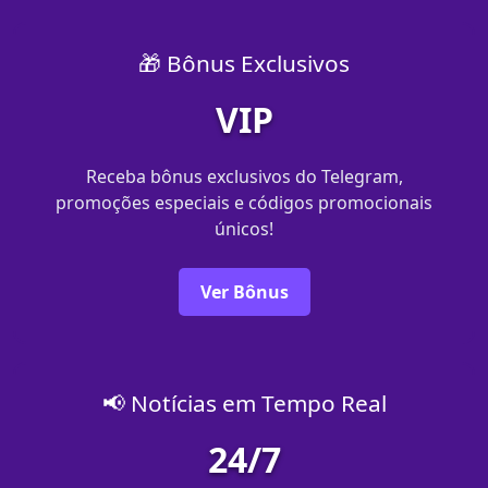
🎁 Bônus Exclusivos
VIP
Receba bônus exclusivos do Telegram,
promoções especiais e códigos promocionais
únicos!
Ver Bônus
📢 Notícias em Tempo Real
24/7