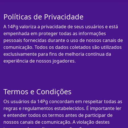
Políticas de Privacidade
A 14Pg valoriza a privacidade de seus usuários e está
empenhada em proteger todas as informações
pessoais fornecidas durante o uso de nossos canais de
comunicação. Todos os dados coletados são utilizados
exclusivamente para fins de melhoria contínua da
experiência de nossos jogadores.
Termos e Condições
Os usuários da 14Pg concordam em respeitar todas as
regras e regulamentos estabelecidos. É importante ler
e entender todos os termos antes de participar de
nossos canais de comunicação. A violação destes