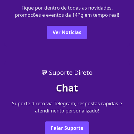
Fique por dentro de todas as novidades,
promoções e eventos da 14Pg em tempo real!
Ver Notícias
💬 Suporte Direto
Chat
Suporte direto via Telegram, respostas rápidas e
atendimento personalizado!
Falar Suporte