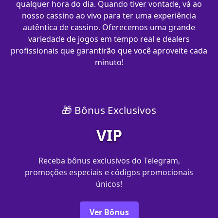
qualquer hora do dia. Quando tiver vontade, vá ao
nosso cassino ao vivo para ter uma experiência
autêntica de cassino. Oferecemos uma grande
variedade de jogos em tempo real e dealers
profissionais que garantirão que você aproveite cada
minuto!
🎁 Bônus Exclusivos
VIP
Receba bônus exclusivos do Telegram,
promoções especiais e códigos promocionais
únicos!
Ver Bônus