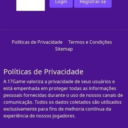
Login
Registrar-se
Políticas de Privacidade
Termos e Condições
Sitemap
Políticas de Privacidade
A 17Game valoriza a privacidade de seus usuários e
está empenhada em proteger todas as informações
pessoais fornecidas durante o uso de nossos canais de
comunicação. Todos os dados coletados são utilizados
exclusivamente para fins de melhoria contínua da
experiência de nossos jogadores.