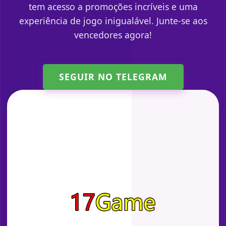
tem acesso a promoções incríveis e uma
experiência de jogo inigualável. Junte-se aos
vencedores agora!
SEGUIR NO TELEGRAM