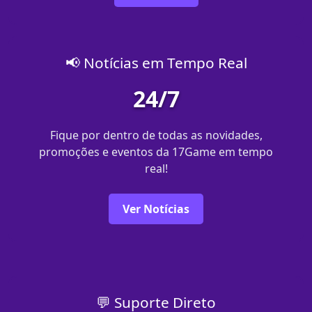
📢 Notícias em Tempo Real
24/7
Fique por dentro de todas as novidades,
promoções e eventos da 17Game em tempo
real!
Ver Notícias
💬 Suporte Direto