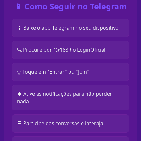
📱 Como Seguir no Telegram
📱 Baixe o app Telegram no seu dispositivo
🔍 Procure por "@188Rio LoginOficial"
👆 Toque em "Entrar" ou "Join"
🔔 Ative as notificações para não perder
nada
💬 Participe das conversas e interaja