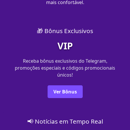
mais confortável.
🎁 Bônus Exclusivos
VIP
Receba bônus exclusivos do Telegram,
promoções especiais e códigos promocionais
únicos!
Ver Bônus
📢 Notícias em Tempo Real