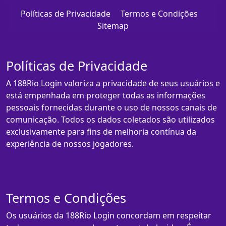
Políticas de Privacidade
Termos e Condições
Sitemap
Políticas de Privacidade
A 188Rio Login valoriza a privacidade de seus usuários e
está empenhada em proteger todas as informações
pessoais fornecidas durante o uso de nossos canais de
comunicação. Todos os dados coletados são utilizados
exclusivamente para fins de melhoria contínua da
experiência de nossos jogadores.
Termos e Condições
Os usuários da 188Rio Login concordam em respeitar