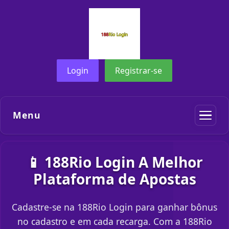
Login
Registrar-se
Menu
📱 188Rio Login A Melhor
Plataforma de Apostas
Cadastre-se na 188Rio Login para ganhar bônus
no cadastro e em cada recarga. Com a 188Rio