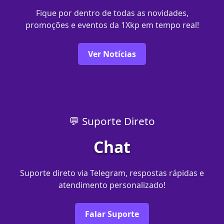
Fique por dentro de todas as novidades,
promoções e eventos da 1Xkp em tempo real!
Ver Notícias
💬 Suporte Direto
Chat
Suporte direto via Telegram, respostas rápidas e
atendimento personalizado!
Falar Suporte