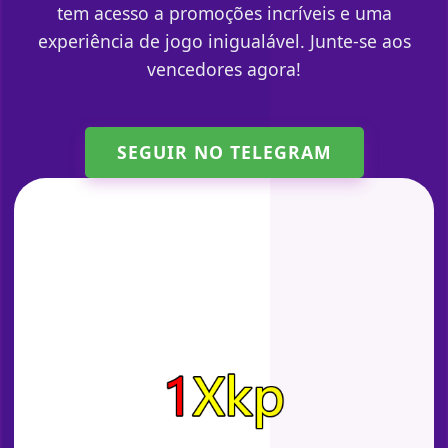
tem acesso a promoções incríveis e uma
experiência de jogo inigualável. Junte-se aos
vencedores agora!
SEGUIR NO TELEGRAM