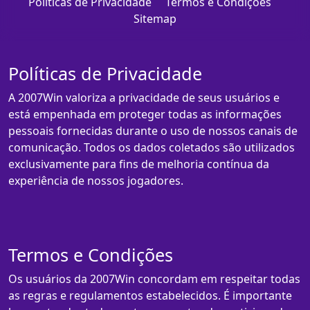
Políticas de Privacidade
Termos e Condições
Sitemap
Políticas de Privacidade
A 2007Win valoriza a privacidade de seus usuários e
está empenhada em proteger todas as informações
pessoais fornecidas durante o uso de nossos canais de
comunicação. Todos os dados coletados são utilizados
exclusivamente para fins de melhoria contínua da
experiência de nossos jogadores.
Termos e Condições
Os usuários da 2007Win concordam em respeitar todas
as regras e regulamentos estabelecidos. É importante