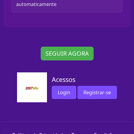
automaticamente
SEGUIR AGORA
Acessos
Login
Registrar-se