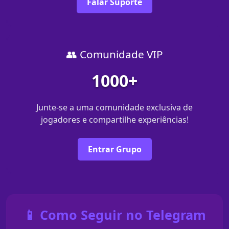
Falar Suporte
👥 Comunidade VIP
1000+
Junte-se a uma comunidade exclusiva de
jogadores e compartilhe experiências!
Entrar Grupo
📱 Como Seguir no Telegram