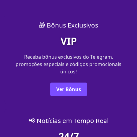
🎁 Bônus Exclusivos
VIP
Receba bônus exclusivos do Telegram,
promoções especiais e códigos promocionais
únicos!
Ver Bônus
📢 Notícias em Tempo Real
24/7