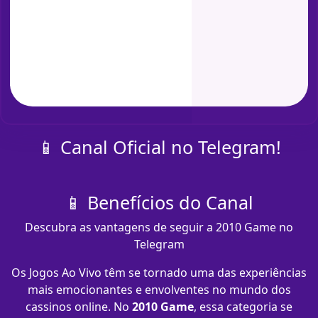
📱 Canal Oficial no Telegram!
📱 Benefícios do Canal
Descubra as vantagens de seguir a 2010 Game no
Telegram
Os Jogos Ao Vivo têm se tornado uma das experiências
mais emocionantes e envolventes no mundo dos
cassinos online. No
2010 Game
, essa categoria se