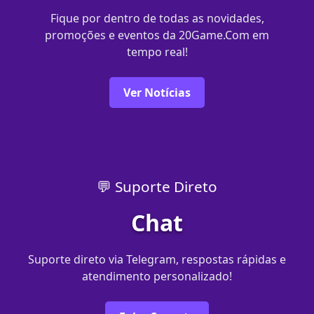
Fique por dentro de todas as novidades,
promoções e eventos da 20Game.Com em
tempo real!
Ver Notícias
💬 Suporte Direto
Chat
Suporte direto via Telegram, respostas rápidas e
atendimento personalizado!