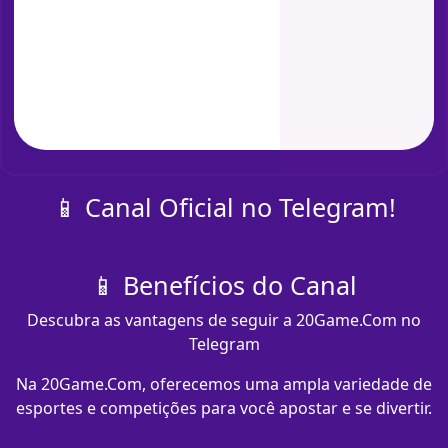
📱 Canal Oficial no Telegram!
📱 Benefícios do Canal
Descubra as vantagens de seguir a 20Game.Com no
Telegram
Na 20Game.Com, oferecemos uma ampla variedade de
esportes e competições para você apostar e se divertir.