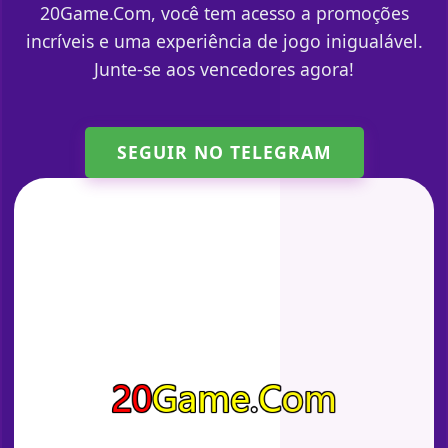
20Game.Com, você tem acesso a promoções
incríveis e uma experiência de jogo inigualável.
Junte-se aos vencedores agora!
SEGUIR NO TELEGRAM