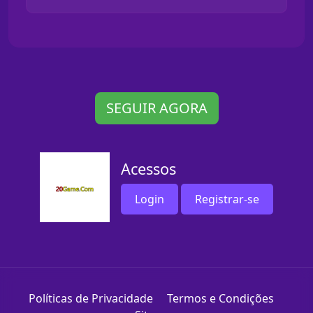
SEGUIR AGORA
Acessos
Login
Registrar-se
Políticas de Privacidade
Termos e Condições