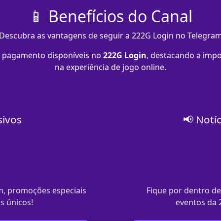
📱 Benefícios do Canal
Descubra as vantagens de seguir a 222G Login no Telegra
e pagamento disponíveis no
222G Login
, destacando a impo
na experiência de jogo online.
sivos
📢 Notí
m, promoções especiais
Fique por dentro d
s únicos!
eventos da 