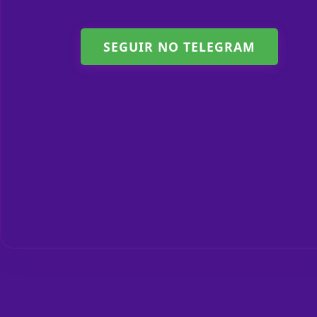
SEGUIR NO TELEGRAM