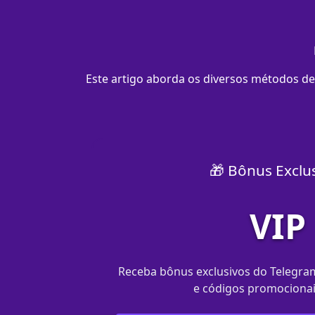
Este artigo aborda os diversos métodos d
🎁 Bônus Exclu
VIP
Receba bônus exclusivos do Telegra
e códigos promocionai