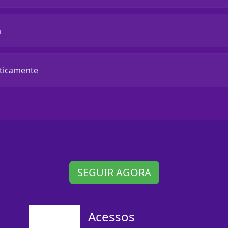
a
aticamente
SEGUIR AGORA
Acessos