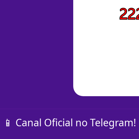
📱 Canal Oficial no Telegram!