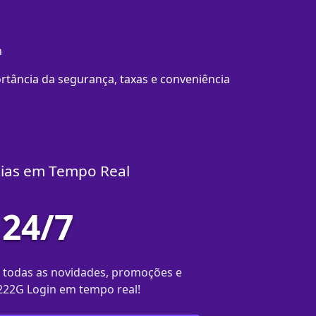
m
rtância da segurança, taxas e conveniência
cias em Tempo Real
24/7
e todas as novidades, promoções e
222G Login em tempo real!