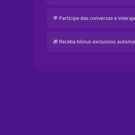
💬 Participe das conversas e interaj
🎁 Receba bônus exclusivos autom