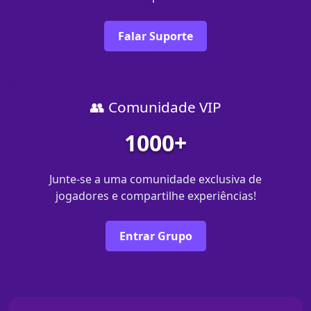
Falar Suporte
👥 Comunidade VIP
1000+
Junte-se a uma comunidade exclusiva de
jogadores e compartilhe experiências!
Entrar Grupo