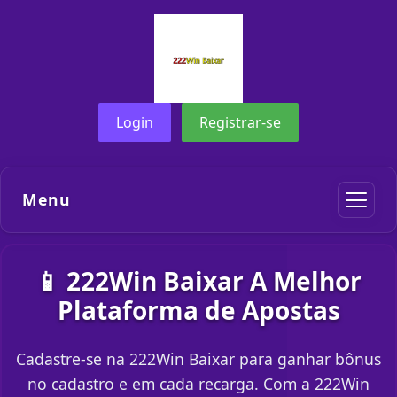
Login
Registrar-se
Menu
📱 222Win Baixar A Melhor
Plataforma de Apostas
Cadastre-se na 222Win Baixar para ganhar bônus
no cadastro e em cada recarga. Com a 222Win