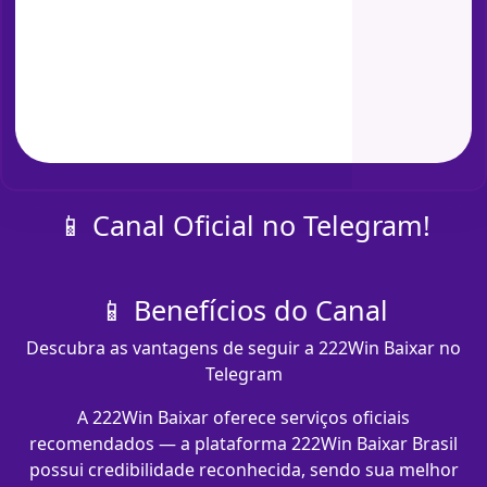
📱 Canal Oficial no Telegram!
📱 Benefícios do Canal
Descubra as vantagens de seguir a 222Win Baixar no
Telegram
A 222Win Baixar oferece serviços oficiais
recomendados — a plataforma 222Win Baixar Brasil
possui credibilidade reconhecida, sendo sua melhor