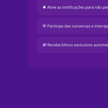
🔔 Ative as notificações para não p
💬 Participe das conversas e interaj
🎁 Receba bônus exclusivos autom