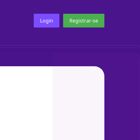
Login
Registrar-se