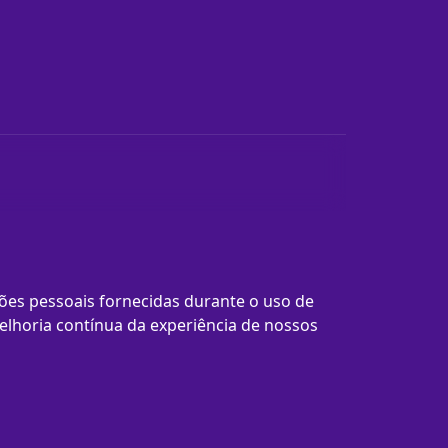
ões pessoais fornecidas durante o uso de
elhoria contínua da experiência de nossos