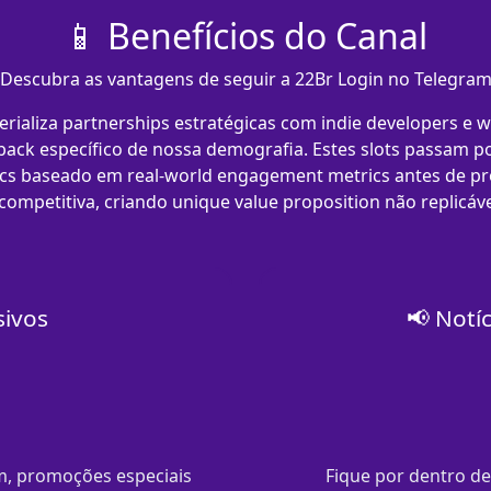
📱 Benefícios do Canal
Descubra as vantagens de seguir a 22Br Login no Telegra
erializa partnerships estratégicas com indie developers e wh
ack específico de nossa demografia. Estes slots passam po
cs baseado em real-world engagement metrics antes de pro
competitiva, criando unique value proposition não replicá
sivos
📢 Notí
m, promoções especiais
Fique por dentro d