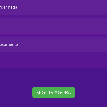
erder nada
a
aticamente
SEGUIR AGORA