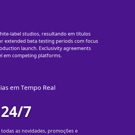
m
ite-label studios, resultando em títulos
r extended beta testing periods com focus
duction launch. Exclusivity agreements
vel em competing platforms.
cias em Tempo Real
24/7
e todas as novidades, promoções e