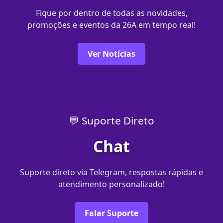
Fique por dentro de todas as novidades,
promoções e eventos da 26A em tempo real!
Ver Notícias
💬 Suporte Direto
Chat
Suporte direto via Telegram, respostas rápidas e
atendimento personalizado!
Falar Suporte