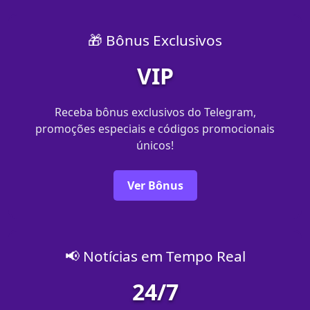
🎁 Bônus Exclusivos
VIP
Receba bônus exclusivos do Telegram,
promoções especiais e códigos promocionais
únicos!
Ver Bônus
📢 Notícias em Tempo Real
24/7