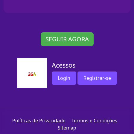
SEGUIR AGORA
Acessos
Login
Registrar-se
Políticas de Privacidade
Termos e Condições
Sitemap