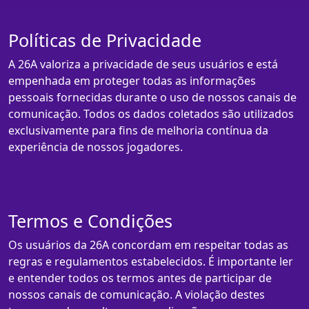
Políticas de Privacidade
A 26A valoriza a privacidade de seus usuários e está
empenhada em proteger todas as informações
pessoais fornecidas durante o uso de nossos canais de
comunicação. Todos os dados coletados são utilizados
exclusivamente para fins de melhoria contínua da
experiência de nossos jogadores.
Termos e Condições
Os usuários da 26A concordam em respeitar todas as
regras e regulamentos estabelecidos. É importante ler
e entender todos os termos antes de participar de
nossos canais de comunicação. A violação destes