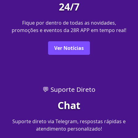
24/7
Fique por dentro de todas as novidades,
promoções e eventos da 28R APP em tempo real!
Ver Notícias
💬 Suporte Direto
Chat
Suporte direto via Telegram, respostas rápidas e
atendimento personalizado!