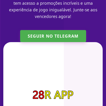
tem acesso a promoções incríveis e uma
experiência de jogo inigualável. Junte-se aos
vencedores agora!
SEGUIR NO TELEGRAM