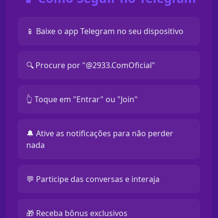
📱 Baixe o app Telegram no seu dispositivo
🔍 Procure por "@2933.ComOficial"
👆 Toque em "Entrar" ou "Join"
🔔 Ative as notificações para não perder
nada
💬 Participe das conversas e interaja
🎁 Receba bônus exclusivos