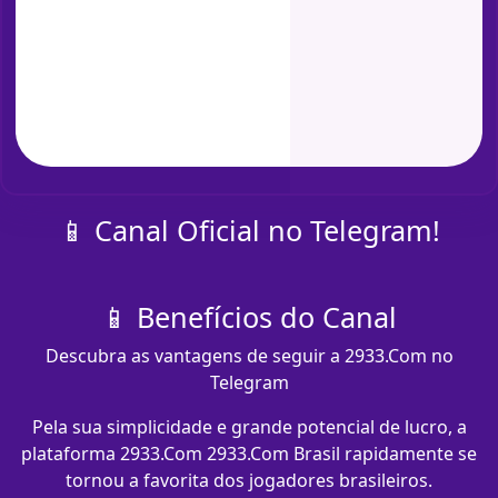
📱 Canal Oficial no Telegram!
📱 Benefícios do Canal
Descubra as vantagens de seguir a 2933.Com no
Telegram
Pela sua simplicidade e grande potencial de lucro, a
plataforma 2933.Com 2933.Com Brasil rapidamente se
tornou a favorita dos jogadores brasileiros.