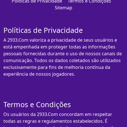
Políticas de Privacidade
Termos e Condições
Sitemap
Políticas de Privacidade
A 2933.Com valoriza a privacidade de seus usuários e
está empenhada em proteger todas as informações
pessoais fornecidas durante o uso de nossos canais de
comunicação. Todos os dados coletados são utilizados
exclusivamente para fins de melhoria contínua da
experiência de nossos jogadores.
Termos e Condições
Os usuários da 2933.Com concordam em respeitar
todas as regras e regulamentos estabelecidos. É