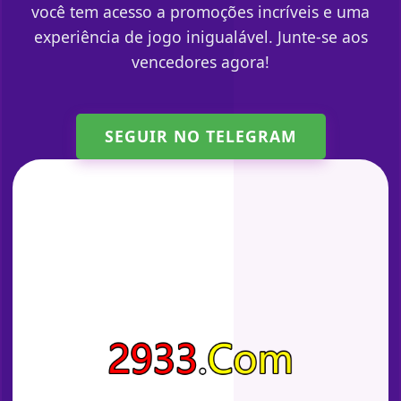
você tem acesso a promoções incríveis e uma
experiência de jogo inigualável. Junte-se aos
vencedores agora!
SEGUIR NO TELEGRAM