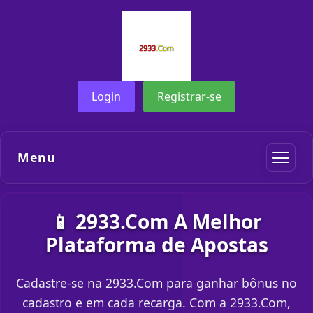
Login
Registrar-se
Menu
📱 2933.Com A Melhor
Plataforma de Apostas
Cadastre-se na 2933.Com para ganhar bônus no
cadastro e em cada recarga. Com a 2933.Com,