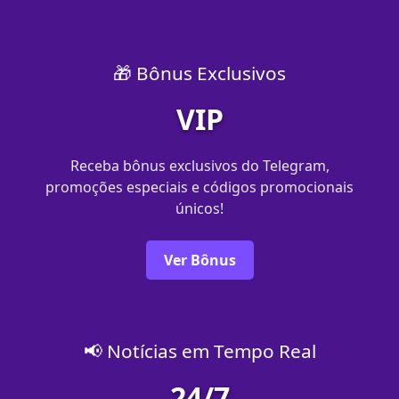
🎁 Bônus Exclusivos
VIP
Receba bônus exclusivos do Telegram,
promoções especiais e códigos promocionais
únicos!
Ver Bônus
📢 Notícias em Tempo Real
24/7