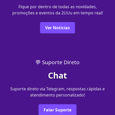
Fique por dentro de todas as novidades,
promoções e eventos da 2UUu em tempo real!
Ver Notícias
💬 Suporte Direto
Chat
Suporte direto via Telegram, respostas rápidas e
atendimento personalizado!
Falar Suporte