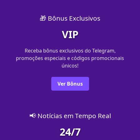
🎁 Bônus Exclusivos
VIP
Receba bônus exclusivos do Telegram,
promoções especiais e códigos promocionais
únicos!
Ver Bônus
📢 Notícias em Tempo Real
24/7