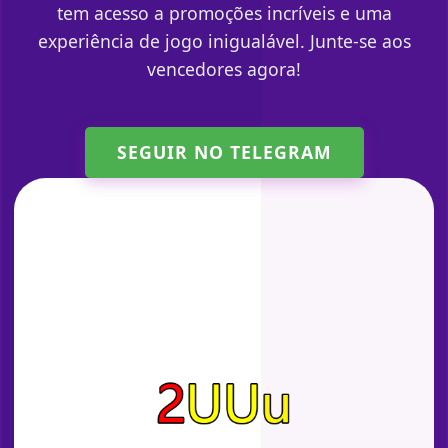
tem acesso a promoções incríveis e uma
experiência de jogo inigualável. Junte-se aos
vencedores agora!
SEGUIR NO TELEGRAM