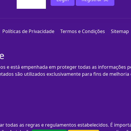
Políticas de Privacidade
Termos e Condições
Sitemap
de
rios e está empenhada em proteger todas as informações p
tados são utilizados exclusivamente para fins de melhoria
 todas as regras e regulamentos estabelecidos. É importa