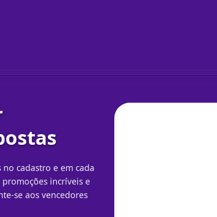
r
postas
 no cadastro e em cada
 promoções incríveis e
unte-se aos vencedores