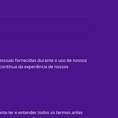
essoais fornecidas durante o uso de nossos
 contínua da experiência de nossos
nte ler e entender todos os termos antes