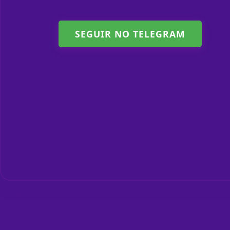
SEGUIR NO TELEGRAM