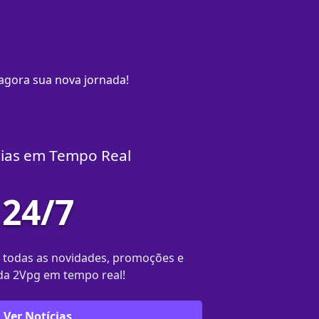
agora sua nova jornada!
cias em Tempo Real
24/7
e todas as novidades, promoções e
da 2Vpg em tempo real!
Ver Notícias