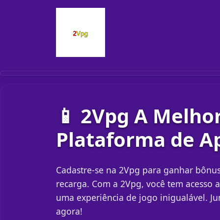
📱 2Vpg A Melho
Plataforma de A
Cadastre-se na 2Vpg para ganhar bônus
recarga. Com a 2Vpg, você tem acesso a
uma experiência de jogo inigualável. J
agora!