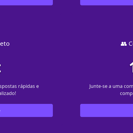
reto
👥 
t
espostas rápidas e
Junte-se a uma com
lizado!
compa
e