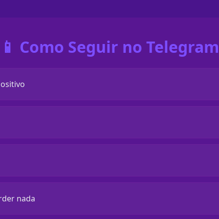
📱 Como Seguir no Telegram
ositivo
erder nada