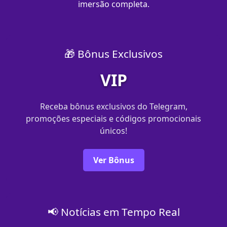
imersão completa.
🎁 Bônus Exclusivos
VIP
Receba bônus exclusivos do Telegram,
promoções especiais e códigos promocionais
únicos!
Ver Bônus
📢 Notícias em Tempo Real