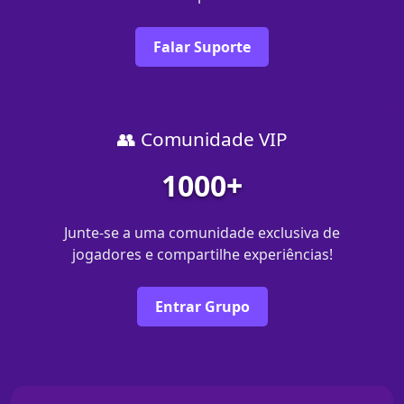
Falar Suporte
👥 Comunidade VIP
1000+
Junte-se a uma comunidade exclusiva de
jogadores e compartilhe experiências!
Entrar Grupo