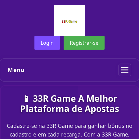
Login
Registrar-se
Menu
📱 33R Game A Melhor
Plataforma de Apostas
Cadastre-se na 33R Game para ganhar bônus no
cadastro e em cada recarga. Com a 33R Game,