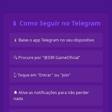
📱 Como Seguir no Telegram
📱 Baixe o app Telegram no seu dispositivo
🔍 Procure por "@33R GameOficial"
👆 Toque em "Entrar" ou "Join"
🔔 Ative as notificações para não perder
nada