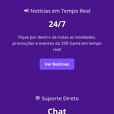
📢 Notícias em Tempo Real
24/7
Fique por dentro de todas as novidades,
promoções e eventos da 33R Game em tempo
real!
Ver Notícias
💬 Suporte Direto
Chat