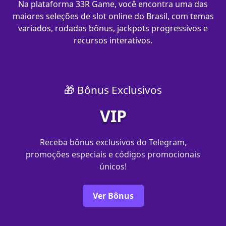
Na plataforma 33R Game, você encontra uma das
maiores seleções de slot online do Brasil, com temas
variados, rodadas bônus, jackpots progressivos e
recursos interativos.
🎁 Bônus Exclusivos
VIP
Receba bônus exclusivos do Telegram,
promoções especiais e códigos promocionais
únicos!
Ver Bônus