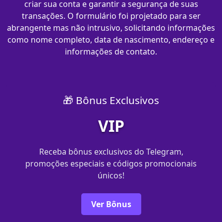
criar sua conta e garantir a segurança de suas
transações. O formulário foi projetado para ser
abrangente mas não intrusivo, solicitando informações
como nome completo, data de nascimento, endereço e
informações de contato.
🎁 Bônus Exclusivos
VIP
Receba bônus exclusivos do Telegram,
promoções especiais e códigos promocionais
únicos!
Ver Bônus