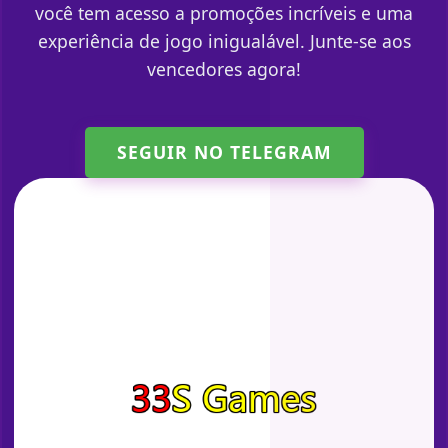
você tem acesso a promoções incríveis e uma
experiência de jogo inigualável. Junte-se aos
vencedores agora!
SEGUIR NO TELEGRAM