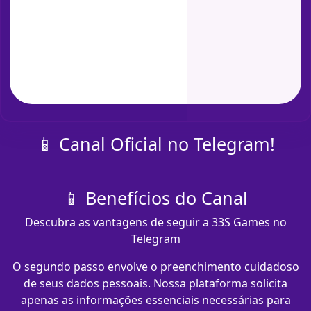
📱 Canal Oficial no Telegram!
📱 Benefícios do Canal
Descubra as vantagens de seguir a 33S Games no
Telegram
O segundo passo envolve o preenchimento cuidadoso
de seus dados pessoais. Nossa plataforma solicita
apenas as informações essenciais necessárias para