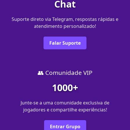
Chat
Suporte direto via Telegram, respostas rápidas e
atendimento personalizado!
Falar Suporte
👥 Comunidade VIP
1000+
Junte-se a uma comunidade exclusiva de
jogadores e compartilhe experiências!
Entrar Grupo