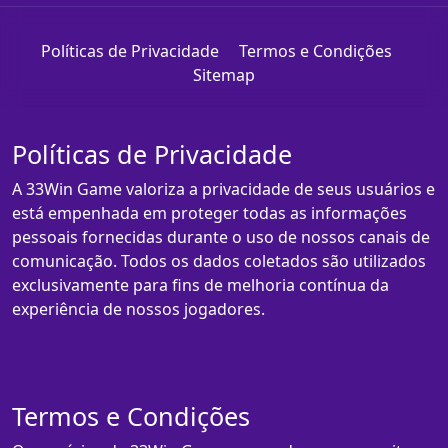
Políticas de Privacidade
Termos e Condições
Sitemap
Políticas de Privacidade
A 33Win Game valoriza a privacidade de seus usuários e
está empenhada em proteger todas as informações
pessoais fornecidas durante o uso de nossos canais de
comunicação. Todos os dados coletados são utilizados
exclusivamente para fins de melhoria contínua da
experiência de nossos jogadores.
Termos e Condições