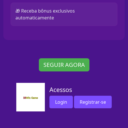
🎁 Receba bônus exclusivos
automaticamente
SEGUIR AGORA
Acessos
Login
Registrar-se