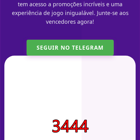
tem acesso a promoções incríveis e uma
experiência de jogo inigualável. Junte-se aos
vencedores agora!
SEGUIR NO TELEGRAM