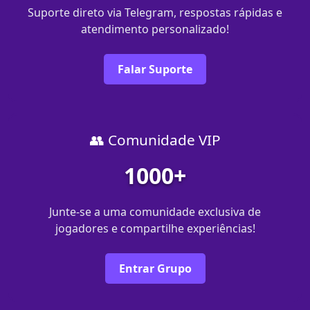
Suporte direto via Telegram, respostas rápidas e
atendimento personalizado!
Falar Suporte
👥 Comunidade VIP
1000+
Junte-se a uma comunidade exclusiva de
jogadores e compartilhe experiências!
Entrar Grupo