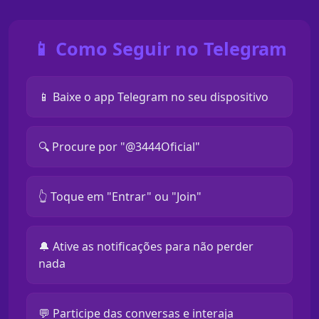
📱 Como Seguir no Telegram
📱 Baixe o app Telegram no seu dispositivo
🔍 Procure por "@3444Oficial"
👆 Toque em "Entrar" ou "Join"
🔔 Ative as notificações para não perder
nada
💬 Participe das conversas e interaja