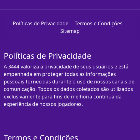
Políticas de Privacidade
Termos e Condições
Sitemap
Políticas de Privacidade
A 3444 valoriza a privacidade de seus usuários e está
empenhada em proteger todas as informações
pessoais fornecidas durante o uso de nossos canais de
comunicação. Todos os dados coletados são utilizados
exclusivamente para fins de melhoria contínua da
experiência de nossos jogadores.
Termos e Condições