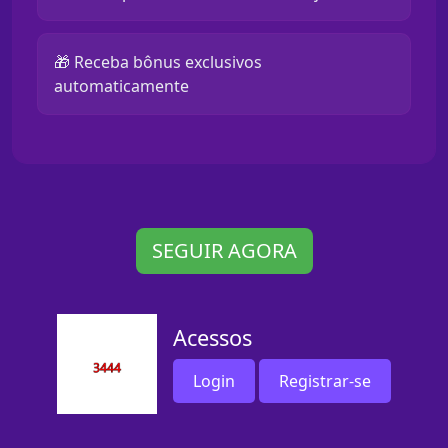
🎁 Receba bônus exclusivos
automaticamente
SEGUIR AGORA
Acessos
Login
Registrar-se