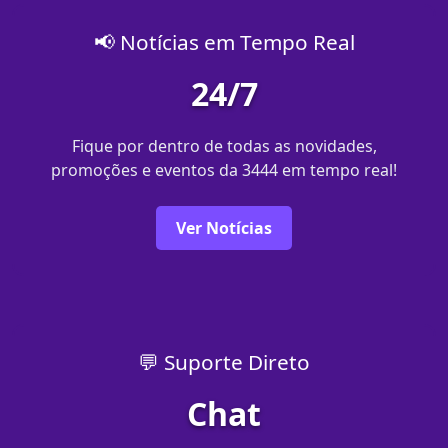
📢 Notícias em Tempo Real
24/7
Fique por dentro de todas as novidades,
promoções e eventos da 3444 em tempo real!
Ver Notícias
💬 Suporte Direto
Chat