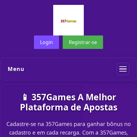
Login
Registrar-se
Menu
📱 357Games A Melhor
Plataforma de Apostas
Cadastre-se na 357Games para ganhar bônus no
cadastro e em cada recarga. Com a 357Games,