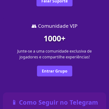
Falar Suporte
👥 Comunidade VIP
1000+
Junte-se a uma comunidade exclusiva de
jogadores e compartilhe experiências!
Entrar Grupo
📱 Como Seguir no Telegram