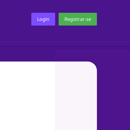
Login
Registrar-se