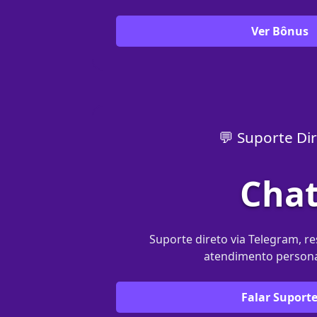
Ver Bônus
💬 Suporte Di
Cha
Suporte direto via Telegram, r
atendimento persona
Falar Suport