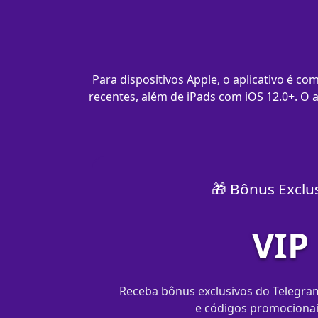
Para dispositivos Apple, o aplicativo é c
recentes, além de iPads com iOS 12.0+. O a
🎁 Bônus Exclu
VIP
Receba bônus exclusivos do Telegra
e códigos promocionai