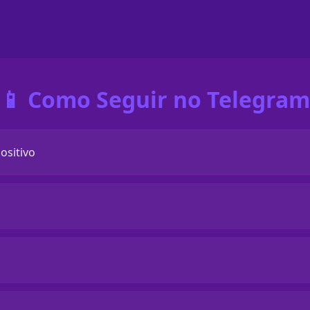
📱 Como Seguir no Telegram
ositivo