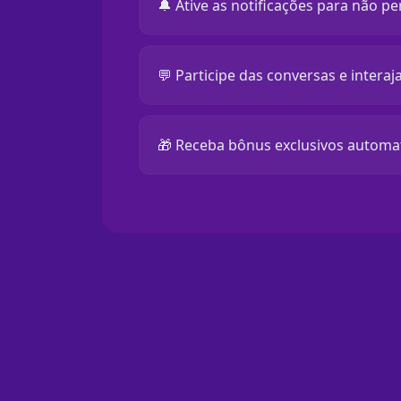
🔔 Ative as notificações para não p
💬 Participe das conversas e interaj
🎁 Receba bônus exclusivos autom