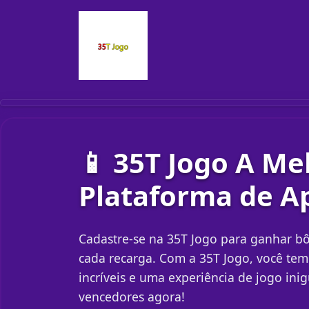
📱 35T Jogo A Me
Plataforma de A
Cadastre-se na 35T Jogo para ganhar b
cada recarga. Com a 35T Jogo, você te
incríveis e uma experiência de jogo inig
vencedores agora!