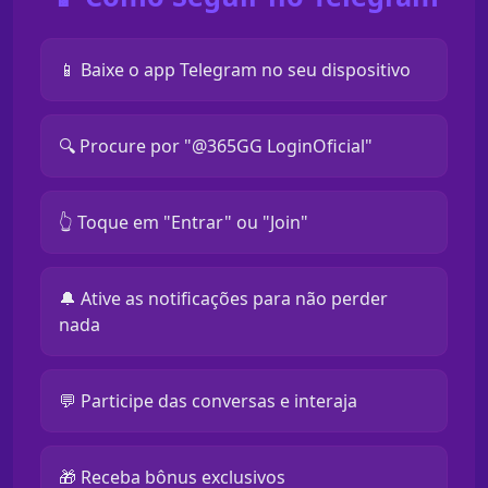
📱 Baixe o app Telegram no seu dispositivo
🔍 Procure por "@365GG LoginOficial"
👆 Toque em "Entrar" ou "Join"
🔔 Ative as notificações para não perder
nada
💬 Participe das conversas e interaja
🎁 Receba bônus exclusivos