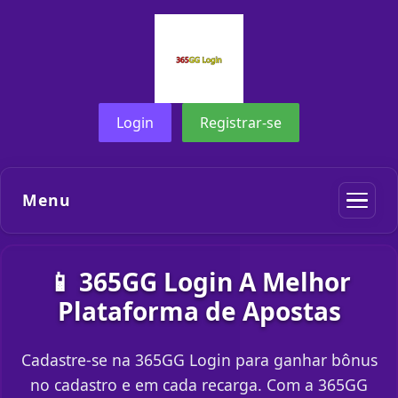
Login
Registrar-se
Menu
📱 365GG Login A Melhor
Plataforma de Apostas
Cadastre-se na 365GG Login para ganhar bônus
no cadastro e em cada recarga. Com a 365GG