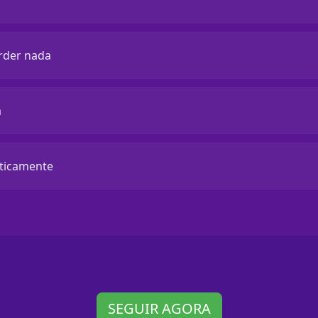
erder nada
a
aticamente
SEGUIR AGORA