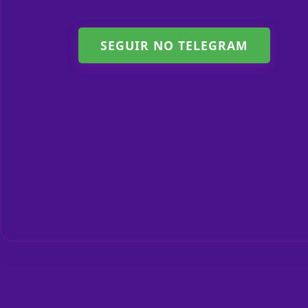
SEGUIR NO TELEGRAM