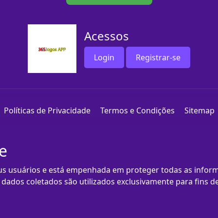
Acessos
Login
Registrar-se
Políticas de Privacidade
Termos e Condições
Sitemap
de
eus usuários e está empenhada em proteger todas as infor
dados coletados são utilizados exclusivamente para fins d