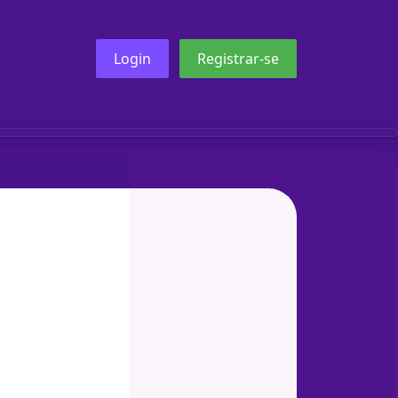
Login
Registrar-se