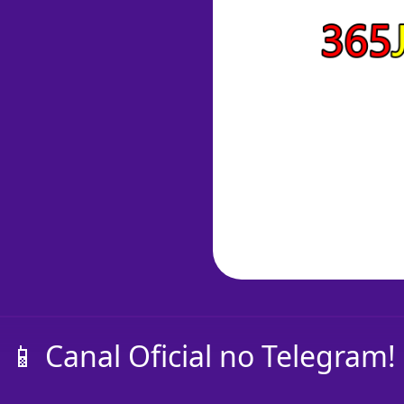
📱 Canal Oficial no Telegram!