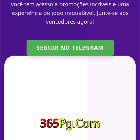
você tem acesso a promoções incríveis e uma
experiência de jogo inigualável. Junte-se aos
vencedores agora!
SEGUIR NO TELEGRAM