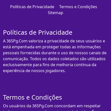
Políticas de Privacidade
Termos e Condições
Sitemap
Políticas de Privacidade
A 365Pg.Com valoriza a privacidade de seus usuários e
está empenhada em proteger todas as informações
pessoais fornecidas durante o uso de nossos canais de
comunicação. Todos os dados coletados são utilizados
exclusivamente para fins de melhoria contínua da
experiência de nossos jogadores.
Termos e Condições
Os usuários da 365Pg.Com concordam em respeitar