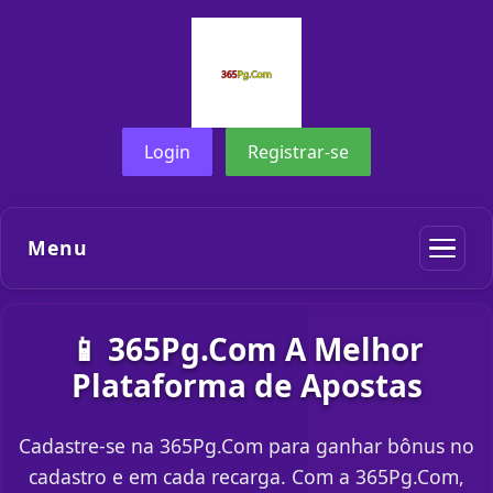
Login
Registrar-se
Menu
📱 365Pg.Com A Melhor
Plataforma de Apostas
Cadastre-se na 365Pg.Com para ganhar bônus no
cadastro e em cada recarga. Com a 365Pg.Com,