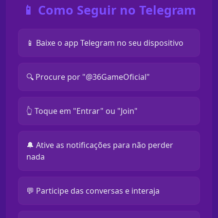
📱 Como Seguir no Telegram
📱 Baixe o app Telegram no seu dispositivo
🔍 Procure por "@36GameOficial"
👆 Toque em "Entrar" ou "Join"
🔔 Ative as notificações para não perder
nada
💬 Participe das conversas e interaja