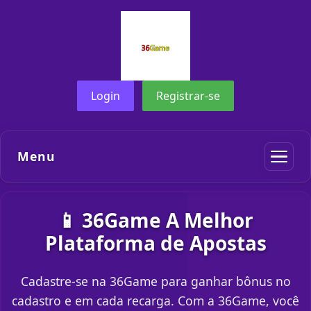
Login
Registrar-se
Menu
📱 36Game A Melhor
Plataforma de Apostas
Cadastre-se na 36Game para ganhar bônus no
cadastro e em cada recarga. Com a 36Game, você