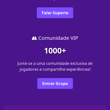
Falar Suporte
👥 Comunidade VIP
1000+
Junte-se a uma comunidade exclusiva de
jogadores e compartilhe experiências!
Entrar Grupo