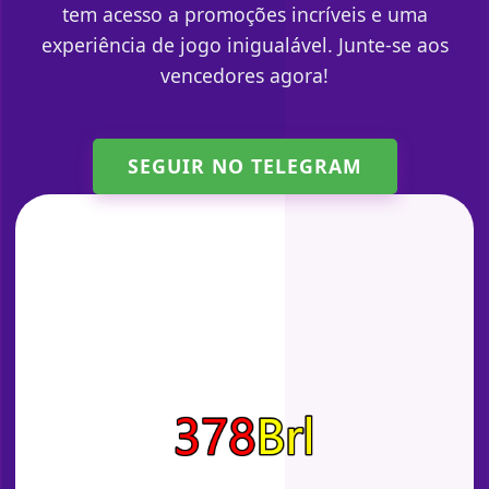
tem acesso a promoções incríveis e uma
experiência de jogo inigualável. Junte-se aos
vencedores agora!
SEGUIR NO TELEGRAM