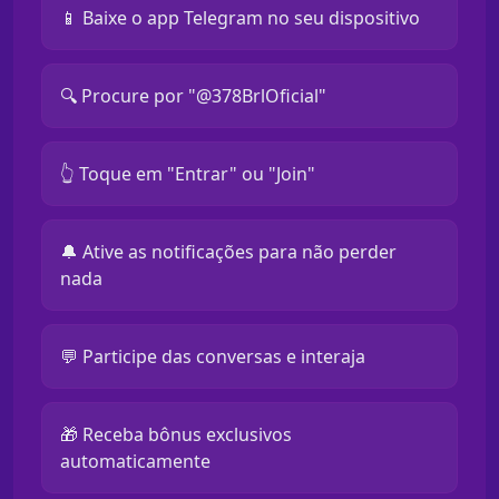
📱 Baixe o app Telegram no seu dispositivo
🔍 Procure por "@378BrlOficial"
👆 Toque em "Entrar" ou "Join"
🔔 Ative as notificações para não perder
nada
💬 Participe das conversas e interaja
🎁 Receba bônus exclusivos
automaticamente