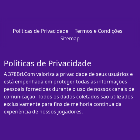
Políticas de Privacidade
Termos e Condições
Sitemap
Políticas de Privacidade
A 378Brl.Com valoriza a privacidade de seus usuários e
está empenhada em proteger todas as informações
pessoais fornecidas durante o uso de nossos canais de
comunicação. Todos os dados coletados são utilizados
exclusivamente para fins de melhoria contínua da
experiência de nossos jogadores.