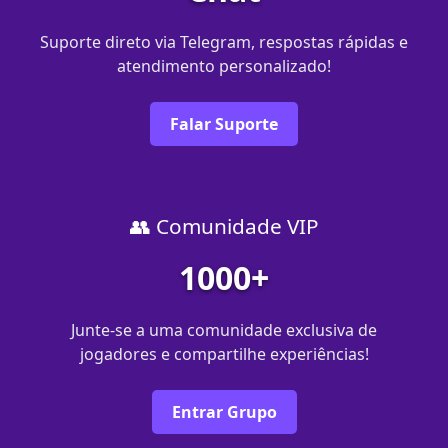
Suporte direto via Telegram, respostas rápidas e
atendimento personalizado!
Falar Suporte
👥 Comunidade VIP
1000+
Junte-se a uma comunidade exclusiva de
jogadores e compartilhe experiências!
Entrar Grupo