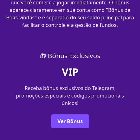
que você comece a jogar imediatamente. O bônus
aparece claramente em sua conta como "Bônus de
Boas-vindas" e é separado do seu saldo principal para
facilitar o controle e a gestão de fundos.
🎁 Bônus Exclusivos
VIP
Receba bônus exclusivos do Telegram,
promoções especiais e códigos promocionais
únicos!
Ver Bônus