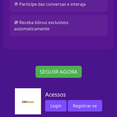
💬 Participe das conversas e interaja
🎁 Receba bônus exclusivos
automaticamente
SEGUIR AGORA
Acessos
Login
Registrar-se