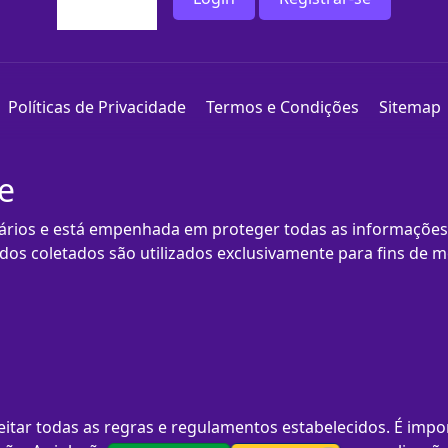
Políticas de Privacidade
Termos e Condições
Sitemap
de
uários e está empenhada em proteger todas as informações
os coletados são utilizados exclusivamente para fins de m
ar todas as regras e regulamentos estabelecidos. É impor