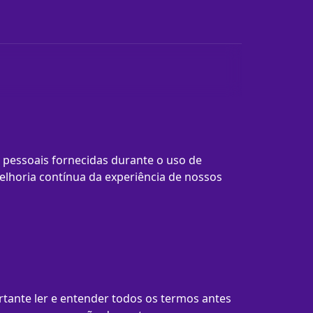
 pessoais fornecidas durante o uso de
elhoria contínua da experiência de nossos
tante ler e entender todos os termos antes