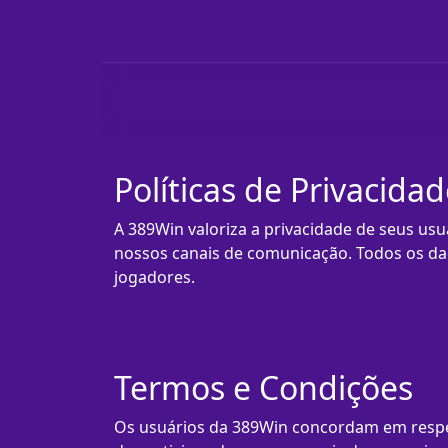
Políticas de Privacida
A 389Win valoriza a privacidade de seus us
nossos canais de comunicação. Todos os dad
jogadores.
Termos e Condições
Os usuários da 389Win concordam em respeit