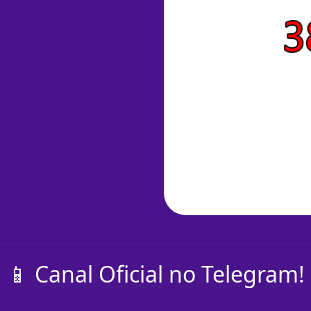
📱 Canal Oficial no Telegram!