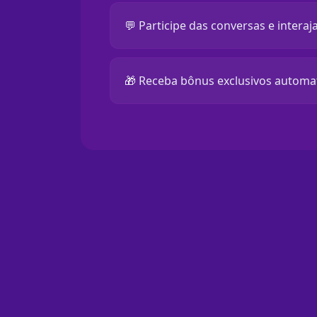
💬 Participe das conversas e interaj
🎁 Receba bônus exclusivos autom