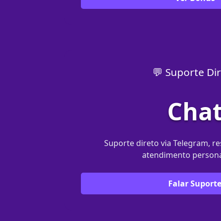
💬 Suporte Di
Cha
Suporte direto via Telegram, r
atendimento persona
Falar Suport