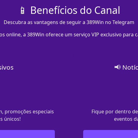
📱 Benefícios do Canal
Descubra as vantagens de seguir a 389Win no Telegram
os online, a 389Win oferece um serviço VIP exclusivo para c
sivos
📢 Notí
m, promoções especiais
Fique por dentro d
s únicos!
eventos d