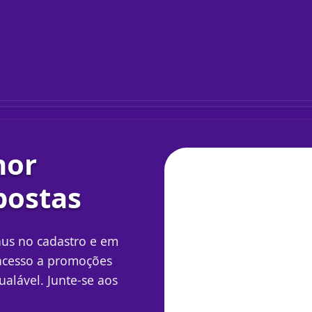
hor
postas
us no cadastro e em
acesso a promoções
ualável. Junte-se aos