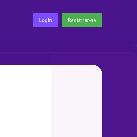
Login
Registrar-se