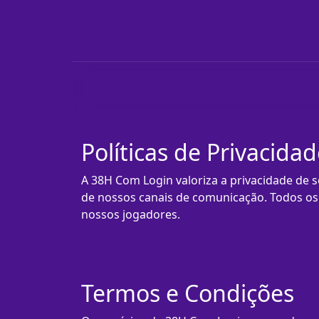
Políticas de Privacida
A 38H Com Login valoriza a privacidade de
de nossos canais de comunicação. Todos os 
nossos jogadores.
Termos e Condições