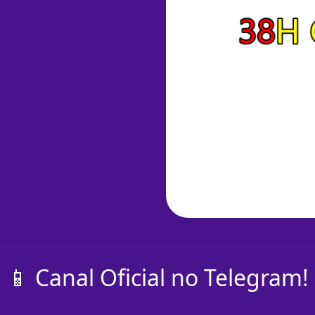
📱 Canal Oficial no Telegram!