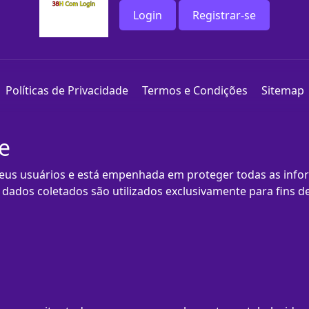
Login
Registrar-se
Políticas de Privacidade
Termos e Condições
Sitemap
de
 seus usuários e está empenhada em proteger todas as info
dados coletados são utilizados exclusivamente para fins d