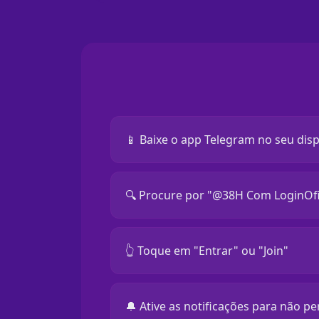
📱 Baixe o app Telegram no seu disp
🔍 Procure por "@38H Com LoginOfi
👆 Toque em "Entrar" ou "Join"
🔔 Ative as notificações para não p