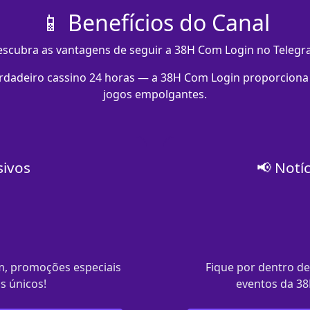
📱 Benefícios do Canal
scubra as vantagens de seguir a 38H Com Login no Teleg
erdadeiro cassino 24 horas — a 38H Com Login proporciona
jogos empolgantes.
sivos
📢 Notí
m, promoções especiais
Fique por dentro d
s únicos!
eventos da 38