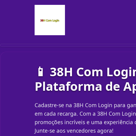
📱 38H Com Logi
Plataforma de A
Cadastre-se na 38H Com Login para gan
em cada recarga. Com a 38H Com Login,
promoções incríveis e uma experiência d
Junte-se aos vencedores agora!