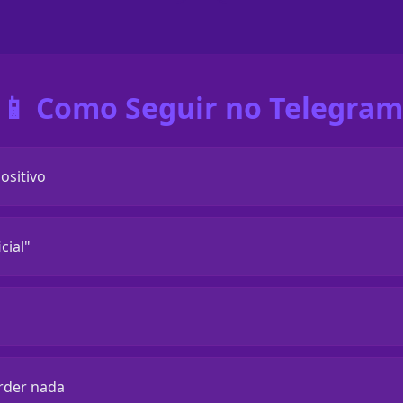
📱 Como Seguir no Telegram
ositivo
cial"
erder nada