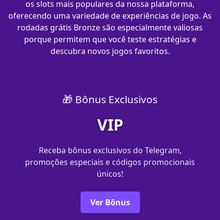
os slots mais populares da nossa plataforma,
oferecendo uma variedade de experiências de jogo. As
rodadas grátis Bronze são especialmente valiosas
porque permitem que você teste estratégias e
descubra novos jogos favoritos.
🎁 Bônus Exclusivos
VIP
Receba bônus exclusivos do Telegram,
promoções especiais e códigos promocionais
únicos!
Ver Bônus