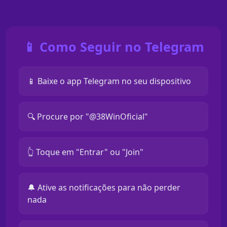
📱 Como Seguir no Telegram
📱 Baixe o app Telegram no seu dispositivo
🔍 Procure por "@38WinOficial"
👆 Toque em "Entrar" ou "Join"
🔔 Ative as notificações para não perder
nada