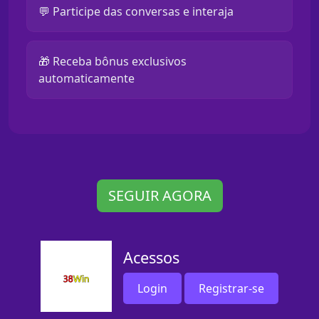
💬 Participe das conversas e interaja
🎁 Receba bônus exclusivos
automaticamente
SEGUIR AGORA
Acessos
Login
Registrar-se