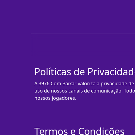
Políticas de Privacida
A 3976 Com Baixar valoriza a privacidade d
uso de nossos canais de comunicação. Todos
nossos jogadores.
Termos e Condições