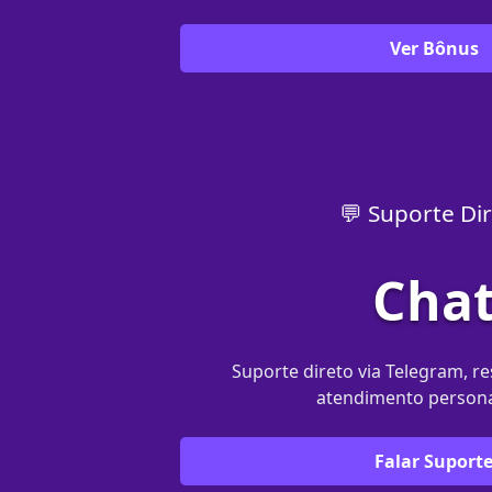
Ver Bônus
💬 Suporte Di
Cha
Suporte direto via Telegram, r
atendimento persona
Falar Suport