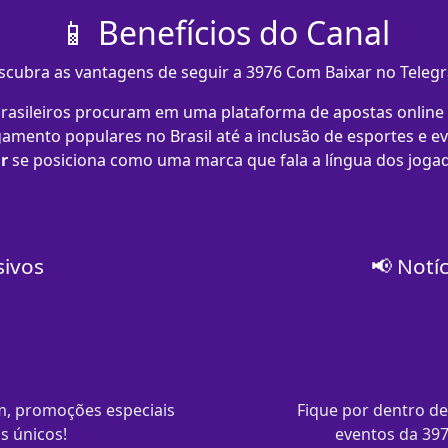
📱 Benefícios do Canal
scubra as vantagens de seguir a 3976 Com Baixar no Teleg
rasileiros procuram em uma plataforma de apostas online 
amento populares no Brasil até a inclusão de esportes e e
r
se posiciona como uma marca que fala a língua dos jogado
sivos
📢 Notí
m, promoções especiais
Fique por dentro d
s únicos!
eventos da 39