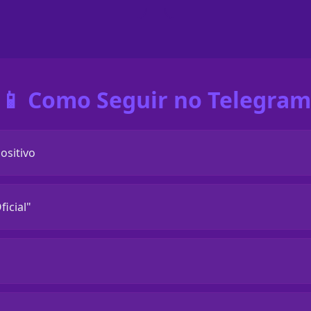
📱 Como Seguir no Telegram
ositivo
icial"