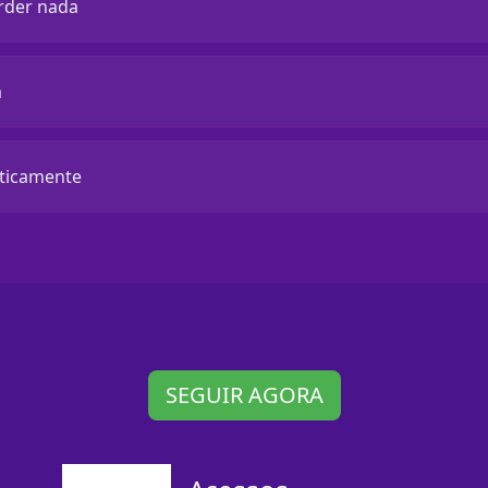
erder nada
a
aticamente
SEGUIR AGORA