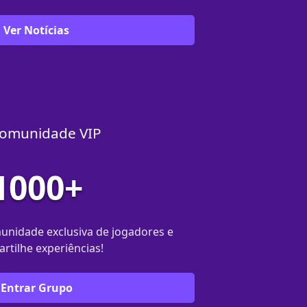
Ver Notícias
Comunidade VIP
1000+
unidade exclusiva de jogadores e
rtilhe experiências!
Entrar Grupo