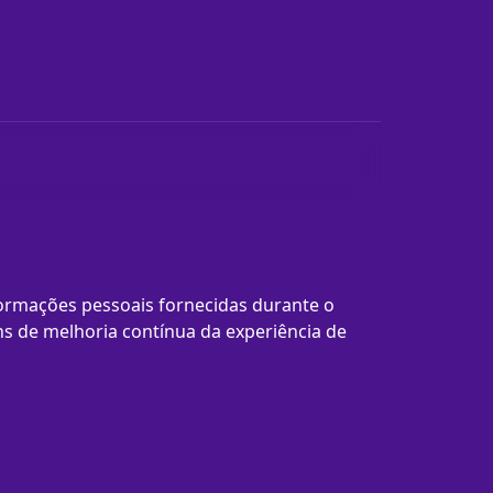
formações pessoais fornecidas durante o
ns de melhoria contínua da experiência de