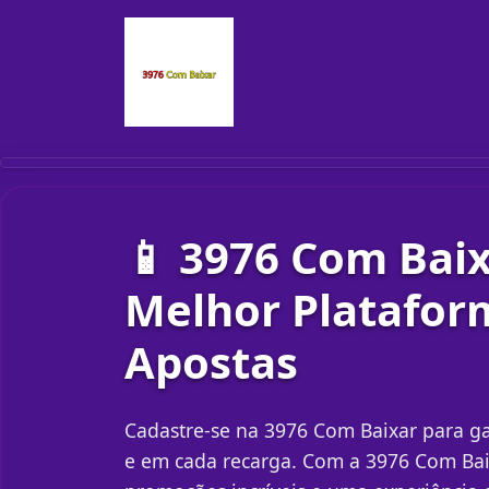
📱 3976 Com Baix
Melhor Platafor
Apostas
Cadastre-se na 3976 Com Baixar para g
e em cada recarga. Com a 3976 Com Baix