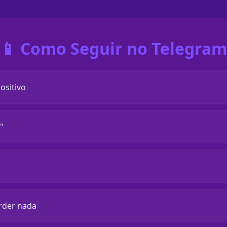
📱 Como Seguir no Telegram
ositivo
"
erder nada