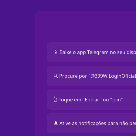
📱 Baixe o app Telegram no seu disp
🔍 Procure por "@399W LoginOficial
👆 Toque em "Entrar" ou "Join"
🔔 Ative as notificações para não p