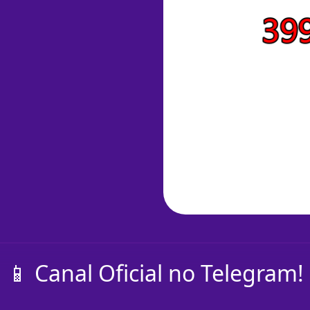
📱 Canal Oficial no Telegram!