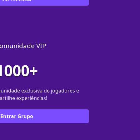
Comunidade VIP
1000+
unidade exclusiva de jogadores e
rtilhe experiências!
Entrar Grupo