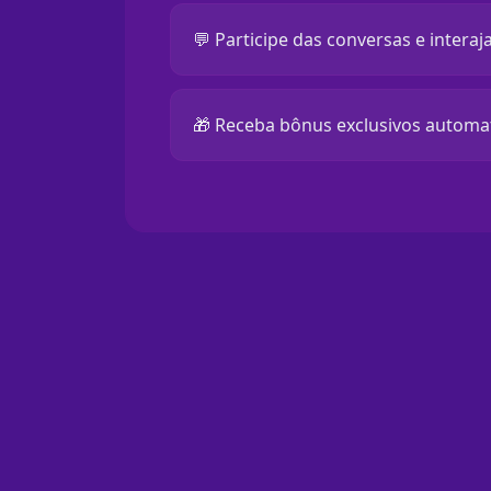
💬 Participe das conversas e interaj
🎁 Receba bônus exclusivos autom