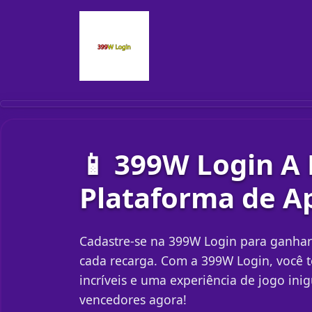
📱 399W Login A
Plataforma de A
Cadastre-se na 399W Login para ganhar
cada recarga. Com a 399W Login, você 
incríveis e uma experiência de jogo inig
vencedores agora!