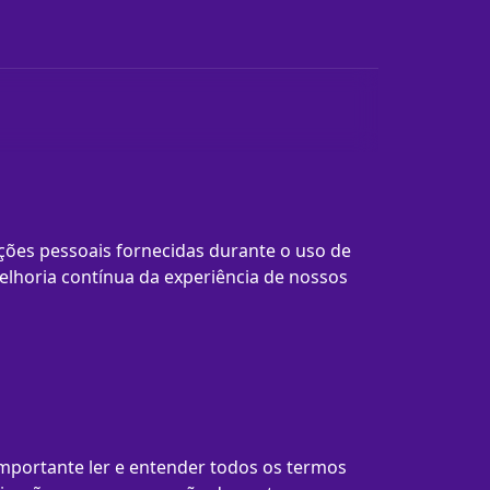
ções pessoais fornecidas durante o uso de
elhoria contínua da experiência de nossos
mportante ler e entender todos os termos