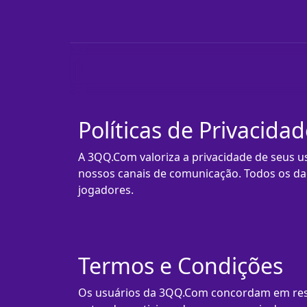
Políticas de Privacida
A 3QQ.Com valoriza a privacidade de seus 
nossos canais de comunicação. Todos os dad
jogadores.
Termos e Condições
Os usuários da 3QQ.Com concordam em respe