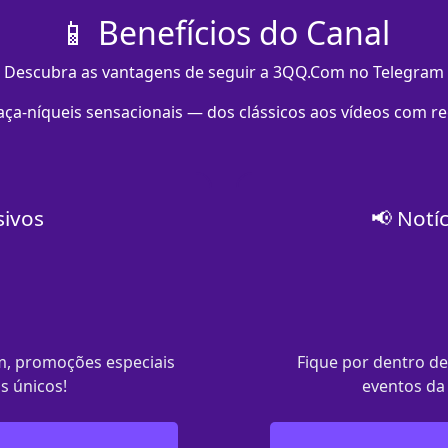
📱 Benefícios do Canal
Descubra as vantagens de seguir a 3QQ.Com no Telegram
a-níqueis sensacionais — dos clássicos aos vídeos com rec
sivos
📢 Notí
m, promoções especiais
Fique por dentro d
s únicos!
eventos da