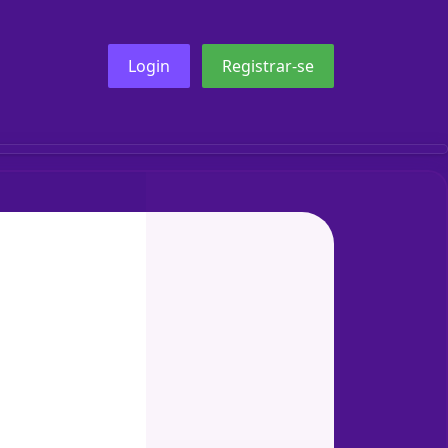
Login
Registrar-se