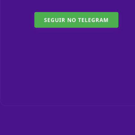
SEGUIR NO TELEGRAM