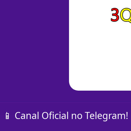
📱 Canal Oficial no Telegram!