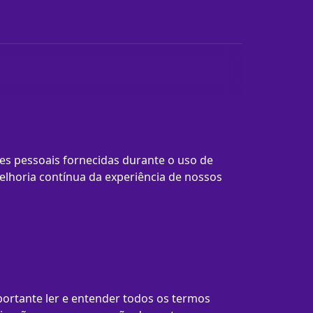
es pessoais fornecidas durante o uso de
elhoria contínua da experiência de nossos
ortante ler e entender todos os termos