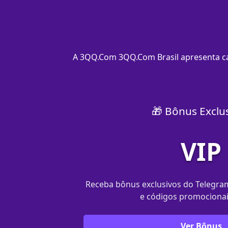
A 3QQ.Com 3QQ.Com Brasil apresenta caç
🎁 Bônus Exclu
VIP
Receba bônus exclusivos do Telegra
e códigos promocionai
Ver Bônus