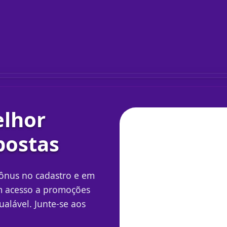
elhor
postas
ônus no cadastro e em
m acesso a promoções
ualável. Junte-se aos