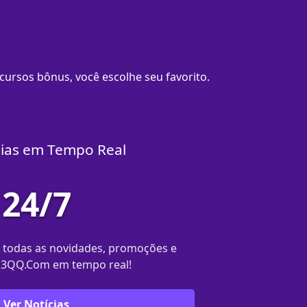
ursos bônus, você escolhe seu favorito.
cias em Tempo Real
24/7
e todas as novidades, promoções e
 3QQ.Com em tempo real!
Ver Notícias