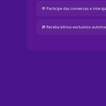
💬 Participe das conversas e interaj
🎁 Receba bônus exclusivos autom