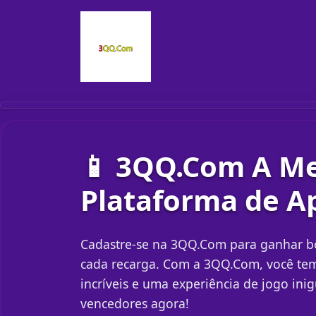
📱 3QQ.Com A M
Plataforma de A
Cadastre-se na 3QQ.Com para ganhar b
cada recarga. Com a 3QQ.Com, você te
incríveis e uma experiência de jogo inig
vencedores agora!