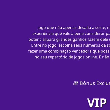
jogo que não apenas desafia a sorte,
experiência que vale a pena considerar p
potencial para grandes ganhos fazem dele 
Entre no jogo, escolha seus números da s
fazer uma combinação vencedora que possa 
no seu repertório de jogos online. E nã
🎁 Bônus Exclu
VIP