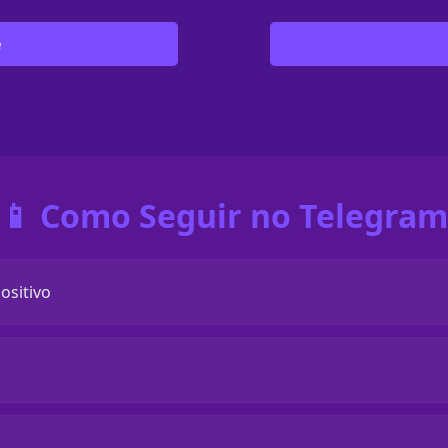
e
📱 Como Seguir no Telegram
ositivo