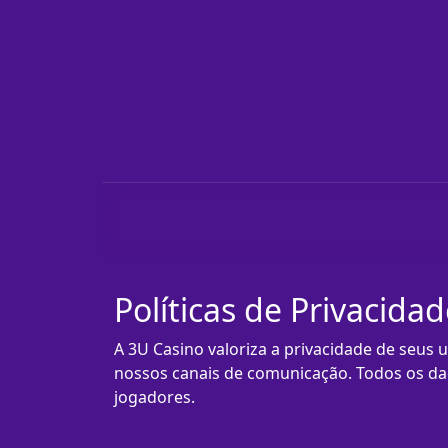
Políticas de Privacida
A 3U Casino valoriza a privacidade de seus
nossos canais de comunicação. Todos os dad
jogadores.