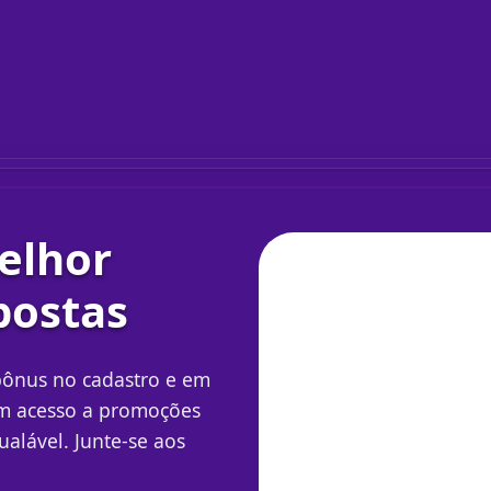
elhor
postas
bônus no cadastro e em
em acesso a promoções
ualável. Junte-se aos