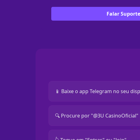
Falar Suport
📱 Baixe o app Telegram no seu disp
🔍 Procure por "@3U CasinoOficial"