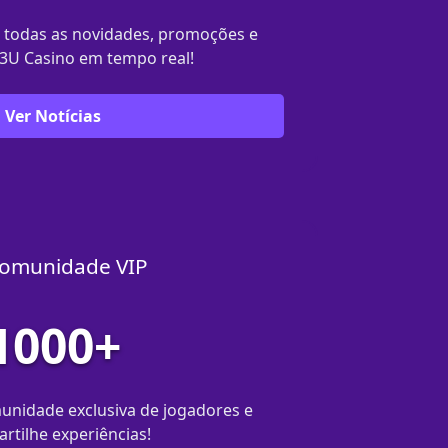
e todas as novidades, promoções e
 3U Casino em tempo real!
Ver Notícias
Comunidade VIP
1000+
unidade exclusiva de jogadores e
rtilhe experiências!