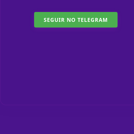
SEGUIR NO TELEGRAM