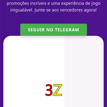
promoções incríveis e uma experiência de jogo
inigualável. Junte-se aos vencedores agora!
SEGUIR NO TELEGRAM