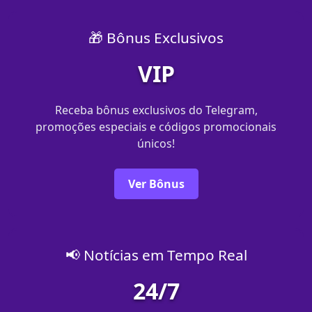
🎁 Bônus Exclusivos
VIP
Receba bônus exclusivos do Telegram,
promoções especiais e códigos promocionais
únicos!
Ver Bônus
📢 Notícias em Tempo Real
24/7