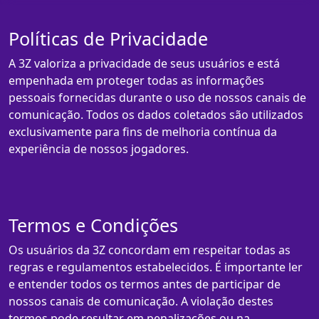
Políticas de Privacidade
A 3Z valoriza a privacidade de seus usuários e está
empenhada em proteger todas as informações
pessoais fornecidas durante o uso de nossos canais de
comunicação. Todos os dados coletados são utilizados
exclusivamente para fins de melhoria contínua da
experiência de nossos jogadores.
Termos e Condições
Os usuários da 3Z concordam em respeitar todas as
regras e regulamentos estabelecidos. É importante ler
e entender todos os termos antes de participar de
nossos canais de comunicação. A violação destes
termos pode resultar em penalizações ou na