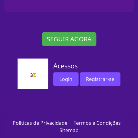
SEGUIR AGORA
Acessos
Login
Registrar-se
Políticas de Privacidade
Termos e Condições
Sitemap