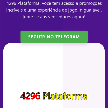
4296 Plataforma, você tem acesso a promoções
incríveis e uma experiência de jogo inigualável.
Junte-se aos vencedores agora!
SEGUIR NO TELEGRAM