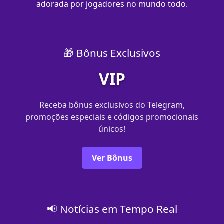
adorada por jogadores no mundo todo.
🎁 Bônus Exclusivos
VIP
Receba bônus exclusivos do Telegram,
promoções especiais e códigos promocionais
únicos!
Ver Bônus
📢 Notícias em Tempo Real