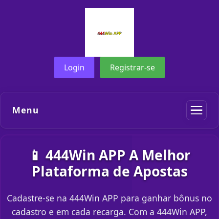
Login
Registrar-se
Menu
📱 444Win APP A Melhor
Plataforma de Apostas
Cadastre-se na 444Win APP para ganhar bônus no
cadastro e em cada recarga. Com a 444Win APP,