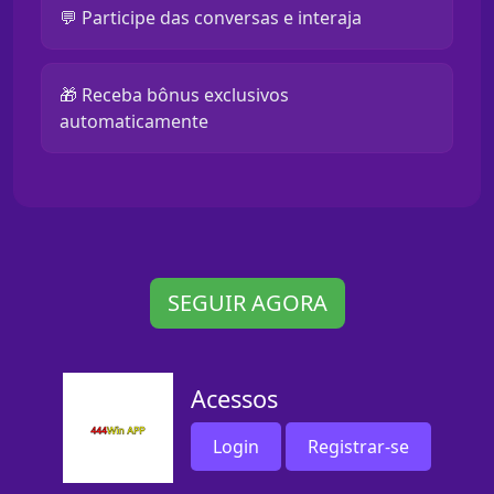
💬 Participe das conversas e interaja
🎁 Receba bônus exclusivos
automaticamente
SEGUIR AGORA
Acessos
Login
Registrar-se