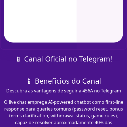
📱 Canal Oficial no Telegram!
📱 Benefícios do Canal
Descubra as vantagens de seguir a 456A no Telegram
O live chat emprega AI-powered chatbot como first-line
response para queries comuns (password reset, bonus
terms clarification, withdrawal status, game rules),
capaz de resolver aproximadamente 40% das