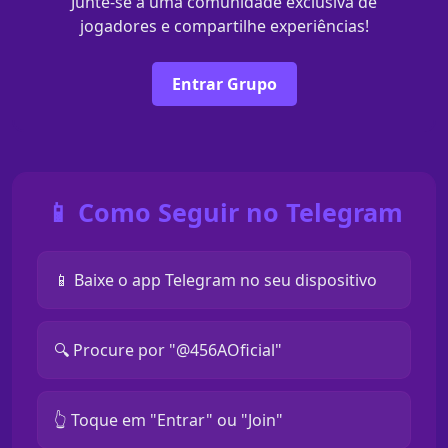
Junte-se a uma comunidade exclusiva de
jogadores e compartilhe experiências!
Entrar Grupo
📱 Como Seguir no Telegram
📱 Baixe o app Telegram no seu dispositivo
🔍 Procure por "@456AOficial"
👆 Toque em "Entrar" ou "Join"