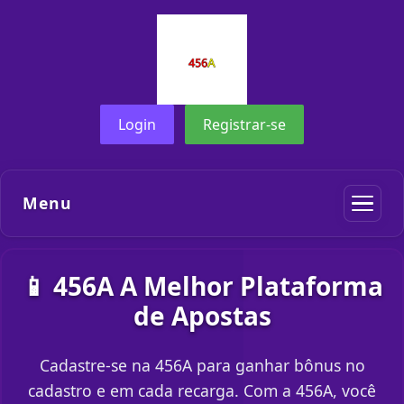
Login
Registrar-se
Menu
📱 456A A Melhor Plataforma
de Apostas
Cadastre-se na 456A para ganhar bônus no
cadastro e em cada recarga. Com a 456A, você