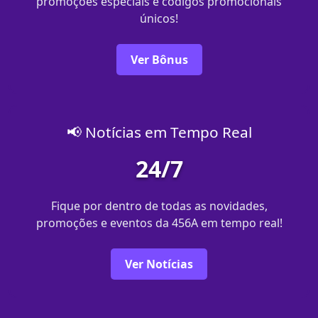
promoções especiais e códigos promocionais
únicos!
Ver Bônus
📢 Notícias em Tempo Real
24/7
Fique por dentro de todas as novidades,
promoções e eventos da 456A em tempo real!
Ver Notícias