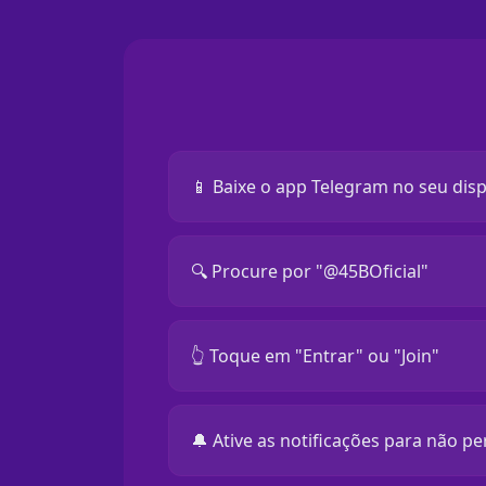
📱 Baixe o app Telegram no seu disp
🔍 Procure por "@45BOficial"
👆 Toque em "Entrar" ou "Join"
🔔 Ative as notificações para não p