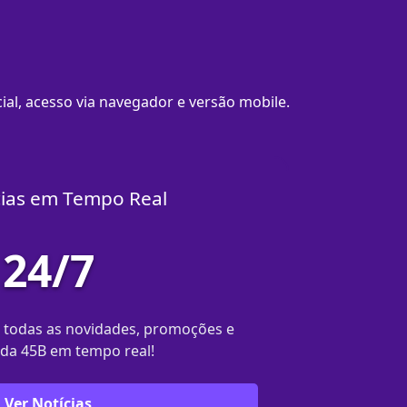
ial, acesso via navegador e versão mobile.
cias em Tempo Real
24/7
e todas as novidades, promoções e
 da 45B em tempo real!
Ver Notícias