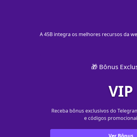
A 45B integra os melhores recursos da web
🎁 Bônus Exclu
VIP
Receba bônus exclusivos do Telegra
e códigos promocionai
Ver Bônus