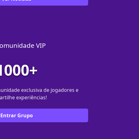
Comunidade VIP
1000+
unidade exclusiva de jogadores e
rtilhe experiências!
Entrar Grupo