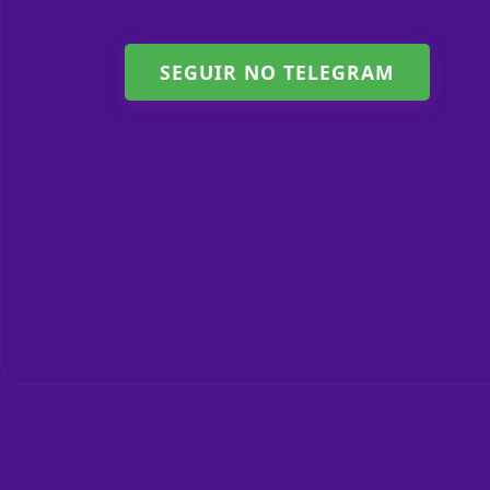
SEGUIR NO TELEGRAM