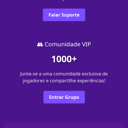
Falar Suporte
👥 Comunidade VIP
1000+
Junte-se a uma comunidade exclusiva de
jogadores e compartilhe experiências!
Entrar Grupo