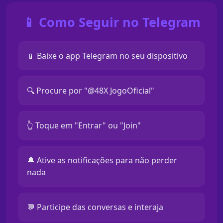
📱 Como Seguir no Telegram
📱 Baixe o app Telegram no seu dispositivo
🔍 Procure por "@48X JogoOficial"
👆 Toque em "Entrar" ou "Join"
🔔 Ative as notificações para não perder
nada
💬 Participe das conversas e interaja