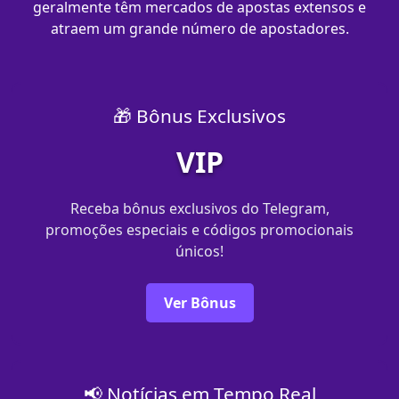
geralmente têm mercados de apostas extensos e
atraem um grande número de apostadores.
🎁 Bônus Exclusivos
VIP
Receba bônus exclusivos do Telegram,
promoções especiais e códigos promocionais
únicos!
Ver Bônus
📢 Notícias em Tempo Real