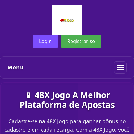
Login
Registrar-se
Menu
📱 48X Jogo A Melhor
Plataforma de Apostas
Cadastre-se na 48X Jogo para ganhar bônus no
cadastro e em cada recarga. Com a 48X Jogo, você