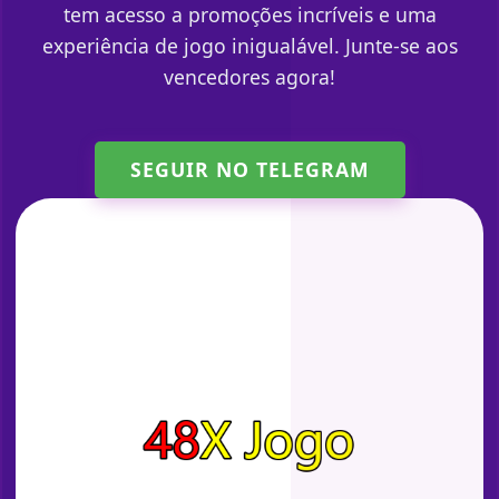
tem acesso a promoções incríveis e uma
experiência de jogo inigualável. Junte-se aos
vencedores agora!
SEGUIR NO TELEGRAM